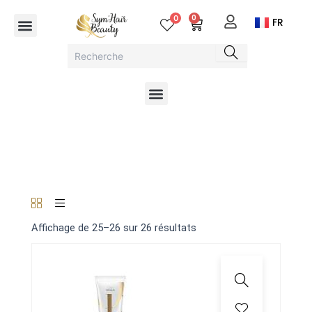
Aller
Menu
0
0
Cart
FR
au
contenu
Menu
Affichage de 25–26 sur 26 résultats