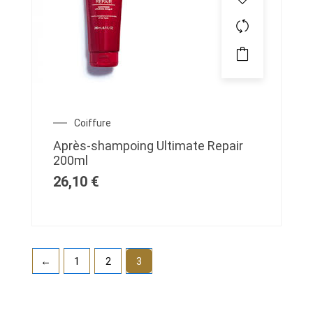
Coiffure
Après-shampoing Ultimate Repair
200ml
26,10
€
←
1
2
3