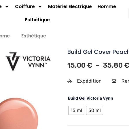
e
Coiffure
Matériel Electrique
Homme
Esthétique
mme
Esthétique
Build Gel Cover Peac
–
15,00
€
35,80
Expédition
Ren
quantit
Build Gel Victoria Vynn
de
Build
15 ml
50 ml
Gel
Cover
Peach