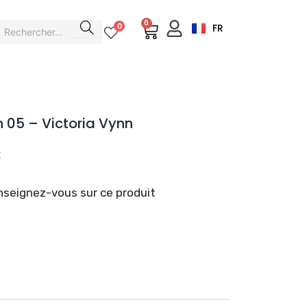
0
Cart
0
FR
h 05 – Victoria Vynn
Plage
€
de
prix :
seignez-vous sur ce produit
15,00 €
à
é
35,80 €