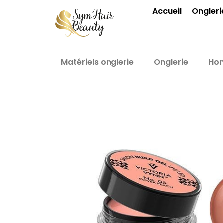
Aller
Accueil
Ongleri
au
contenu
Matériels onglerie
Onglerie
Ho