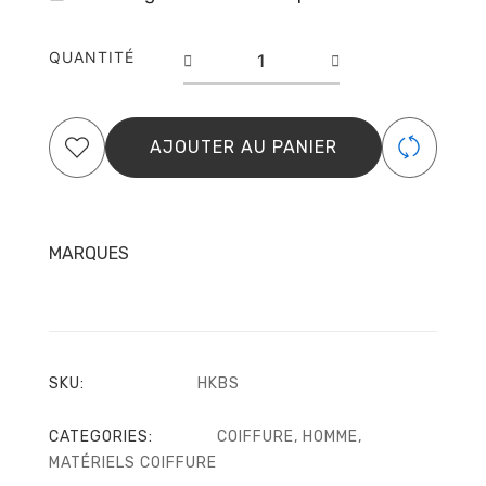
quantité
QUANTITÉ
de
Kit
rasage
crème
AJOUTER AU PANIER
after
shave
blaireau
OMEGA
MARQUES
SKU:
HKBS
CATEGORIES:
COIFFURE
,
HOMME
,
MATÉRIELS COIFFURE