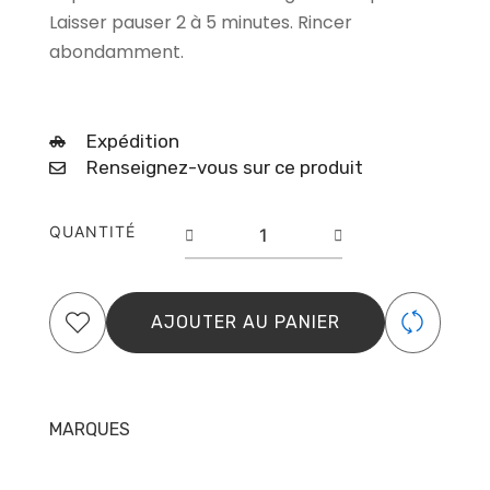
Laisser pauser 2 à 5 minutes. Rincer
abondamment.
Expédition
Renseignez-vous sur ce produit
quantité
QUANTITÉ
de
Masque
Cheveux
Bouclés
AJOUTER AU PANIER
Azali
50ML
MARQUES