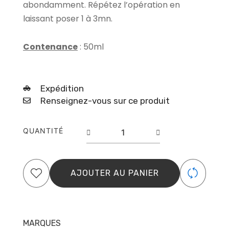
abondamment. Répétez l’opération en
laissant poser 1 à 3mn.
Contenance
: 50ml
Expédition
Renseignez-vous sur ce produit
quantité
QUANTITÉ
de
shampooing
hydratant
azali
AJOUTER AU PANIER
50ml
mulato
MARQUES