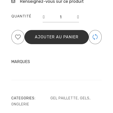
Renseignez-vous sur ce produit
quantité
QUANTITÉ
de
Paillette
Creamy
Gel
AJOUTER AU PANIER
n°
04
–
ElyaMaje
MARQUES
CATEGORIES:
GEL PAILLETTE
,
GELS
,
ONGLERIE