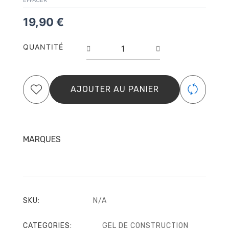
EFFACER
–
19,90
€
Gel
de
construction
QUANTITÉ
–
Creamy
Gel
UV
AJOUTER AU PANIER
LED
–
ElyaMaje
19,90
€
MARQUES
–
34,90
€
SKU:
N/A
CATEGORIES:
GEL DE CONSTRUCTION