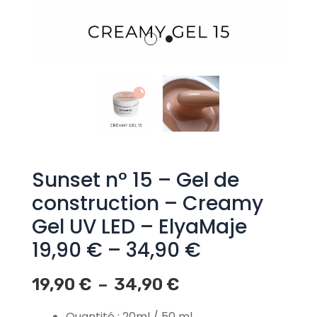
Sunset n° 15 – Gel de
construction – Creamy
Gel UV LED – ElyaMaje
19,90 € – 34,90 €
19,90
€
34,90
€
Plage
–
de
Quantité : 20ml / 50 ml