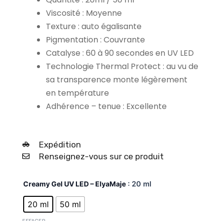
prix :
19,90 €
Viscosité : Moyenne
à
Texture : auto égalisante
34,90 €
Pigmentation : Couvrante
Catalyse : 60 à 90 secondes en UV LED
Technologie Thermal Protect : au vu de
sa transparence monte légèrement
en température
Adhérence – tenue : Excellente
Expédition
Renseignez-vous sur ce produit
quantité
Creamy Gel UV LED – ElyaMaje
: 20 ml
de
Sunset
20 ml
50 ml
n°
15