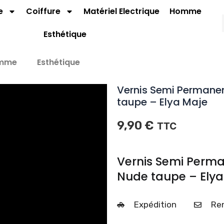
e
Coiffure
Matériel Electrique
Homme
Esthétique
mme
Esthétique
Vernis Semi Permanen
taupe – Elya Maje
9,90
€
TTC
Vernis Semi Perma
Nude taupe – Elya
Expédition
Ren