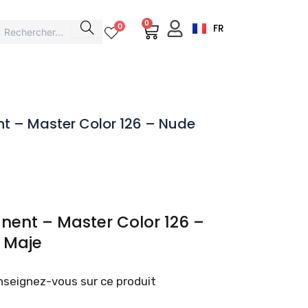
0
Cart
0
FR
t – Master Color 126 – Nude
nent – Master Color 126 –
 Maje
seignez-vous sur ce produit