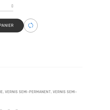
é
ent
PANIER
6
IE
,
VERNIS SEMI-PERMANENT
,
VERNIS SEMI-