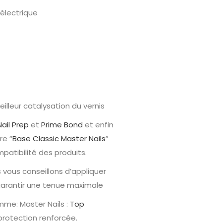
électrique
illeur catalysation du vernis
Nail Prep
et
Prime Bond
et enfin
re “
Base Classic Master Nails
”
patibilité des produits.
s vous conseillons d’appliquer
 garantir une tenue maximale
amme: Master Nails :
Top
protection renforcée.