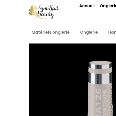
Aller
Accueil
Ongleri
au
contenu
Matériels onglerie
Onglerie
Ho