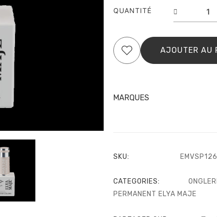
quantit
QUANTITÉ
de
Vernis
Semi
Perman
AJOUTER AU 
–
Master
Color
126
–
MARQUES
Nude
taupe
–
Elya
Maje
SKU:
EMVSP12
CATEGORIES:
ONGLER
PERMANENT ELYA MAJE