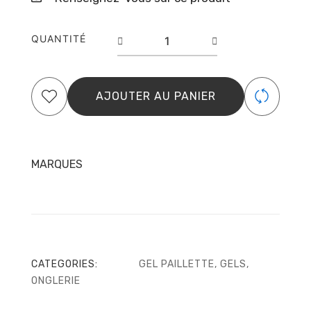
quantité
QUANTITÉ
de
Paillette
Creamy
Gel
AJOUTER AU PANIER
n°
05
–
ElyaMaje
MARQUES
CATEGORIES:
GEL PAILLETTE
,
GELS
,
ONGLERIE